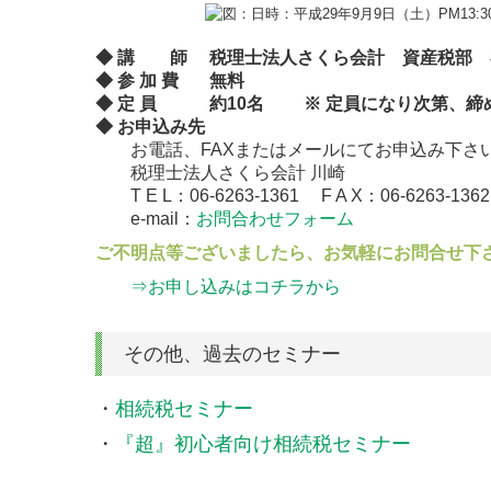
◆ 講 師 税理士法人さくら会計 資産税部 
◆ 参 加 費 無料
◆ 定 員 約10名 ※ 定員になり次第、締
◆ お申込み先
お電話、FAXまたはメールにてお申込み下さ
税理士法人さくら会計 川崎
T E L：
06-6263-1361
F A X：06-6263-1362
e-mail：
お問合わせフォーム
ご不明点等ございましたら、お気軽にお問合せ下
⇒お申し込みはコチラから
その他、過去のセミナー
・
相続税セミナー
・
『超』初心者向け相続税セミナー