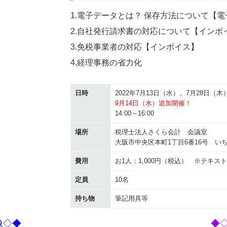
1.電子データとは？ 保存方法について【
2.自社発行請求書の対応について【インボ
3.免税事業者の対応【インボイス】
4.経理事務の省力化
日時
2022年7月13日（水）、7月28日（
9月14日（水）追加開催！
14:00～16:00
場所
税理士法人さくら会計 会議室
大阪市中央区本町1丁目6番16号 いち
費用
お1人：1,000円（税込） ※テキス
定員
10名
持ち物
筆記用具等
像◇◆
◆