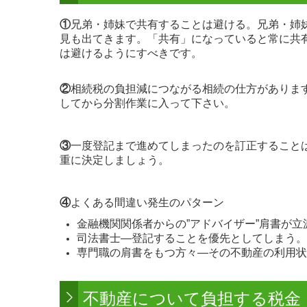
①
兄弟・姉妹で共有することは避ける。兄弟・姉
見も出てきます。「共有」になっていると常に共
は避けるようにすべきです。
②
相続税の負担減につながる相続の仕方がありま
してから分割作業に入って下さい。
③
一度登記まで進めてしまったのを訂正すること
重に決定しましょう。
④
よくある間違い発生のパターン
金融機関関係者からの”アドバイザー”肩書が
司法書士―登記することを優先としてしまう。
専門職の肩書をもつ方々―その不動産の利用状
不動産について負担する税金