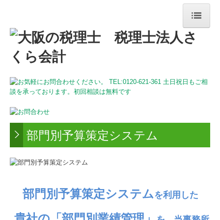
HOME
事務所紹介
法人・個人事業主のお客様
相続のお客様
採用情報
部門別予算策定システム
部門別予算策定システム
を利用した
貴社
の
「部門別業績管理」
を、
当事務所