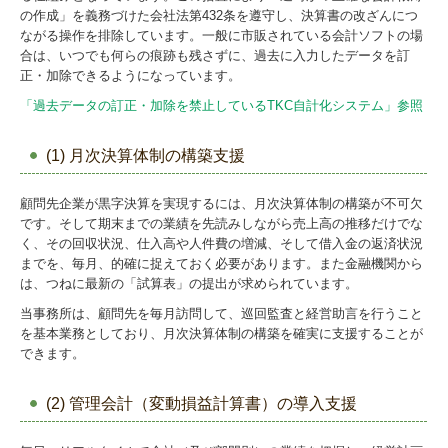
の作成」を義務づけた会社法第432条を遵守し、決算書の改ざんにつ
ながる操作を排除しています。一般に市販されている会計ソフトの場
合は、いつでも何らの痕跡も残さずに、過去に入力したデータを訂
正・加除できるようになっています。
「過去データの訂正・加除を禁止しているTKC自計化システム」参照
(1) 月次決算体制の構築支援
顧問先企業が黒字決算を実現するには、月次決算体制の構築が不可欠
です。そして期末までの業績を先読みしながら売上高の推移だけでな
く、その回収状況、仕入高や人件費の増減、そして借入金の返済状況
までを、毎月、的確に捉えておく必要があります。また金融機関から
は、つねに最新の「試算表」の提出が求められています。
当事務所は、顧問先を毎月訪問して、巡回監査と経営助言を行うこと
を基本業務としており、月次決算体制の構築を確実に支援することが
できます。
(2) 管理会計（変動損益計算書）の導入支援