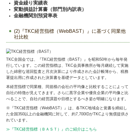
資金繰り実績表
変動損益計算書（部門別内訳表）
金融機関別預貸率表
(2)『TKC経営指標（WebBAST）』に基づく同業他
社比較
TKC全国会では、『TKC経営指標（BAST）』を昭和50年から毎年発
行しています。この経営指標は、TKC会員事務所が毎月継続して実施
した綿密な巡回監査と月次決算により作成された会計帳簿から、税務
署提出用に作成された決算書を基礎データとしています。
本経営指標で同業種、同規模の会社の平均像と比較することによって
自社の特徴が見えてきます。さらに黒字企業や優良企業の平均像と比
べることで、自社の経営課題や目標とするべき姿が明確になります。
※『TKC経営指標（WebBAST）』は、各TKC地域会と覚書を締結し
た全国350以上の金融機関に対して、約7,700IDがTKCより無償提供さ
れています。
≫『TKC経営指標（ＢＡＳＴ）』のご紹介はこちら