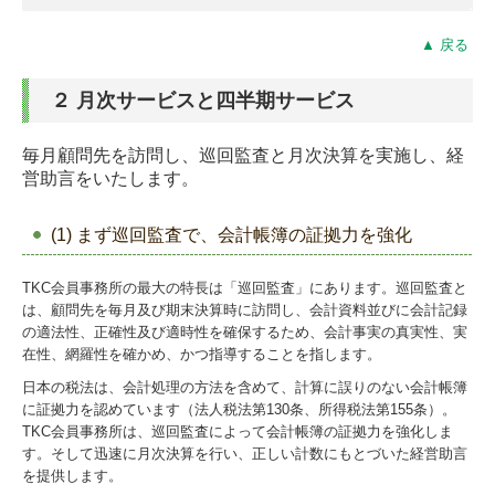
▲ 戻る
２ 月次サービスと四半期サービス
毎月顧問先を訪問し、巡回監査と月次決算を実施し、経
営助言をいたします。
(1) まず巡回監査で、会計帳簿の証拠力を強化
TKC会員事務所の最大の特長は「巡回監査」にあります。巡回監査と
は、顧問先を毎月及び期末決算時に訪問し、会計資料並びに会計記録
の適法性、正確性及び適時性を確保するため、会計事実の真実性、実
在性、網羅性を確かめ、かつ指導することを指します。
日本の税法は、会計処理の方法を含めて、計算に誤りのない会計帳簿
に証拠力を認めています（法人税法第130条、所得税法第155条）。
TKC会員事務所は、巡回監査によって会計帳簿の証拠力を強化しま
す。そして迅速に月次決算を行い、正しい計数にもとづいた経営助言
を提供します。