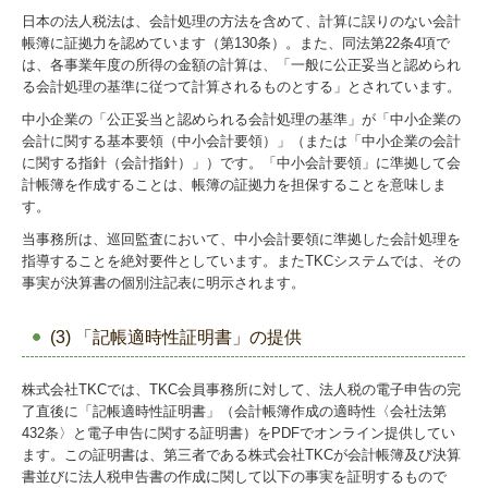
日本の法人税法は、会計処理の方法を含めて、計算に誤りのない会計
帳簿に証拠力を認めています（第130条）。また、同法第22条4項で
は、各事業年度の所得の金額の計算は、「一般に公正妥当と認められ
る会計処理の基準に従つて計算されるものとする」とされています。
中小企業の「公正妥当と認められる会計処理の基準」が「中小企業の
会計に関する基本要領（中小会計要領）」（または「中小企業の会計
に関する指針（会計指針）」）です。「中小会計要領」に準拠して会
計帳簿を作成することは、帳簿の証拠力を担保することを意味しま
す。
当事務所は、巡回監査において、中小会計要領に準拠した会計処理を
指導することを絶対要件としています。またTKCシステムでは、その
事実が決算書の個別注記表に明示されます。
(3) 「記帳適時性証明書」の提供
株式会社TKCでは、TKC会員事務所に対して、法人税の電子申告の完
了直後に「記帳適時性証明書」（会計帳簿作成の適時性〈会社法第
432条〉と電子申告に関する証明書）をPDFでオンライン提供してい
ます。この証明書は、第三者である株式会社TKCが会計帳簿及び決算
書並びに法人税申告書の作成に関して以下の事実を証明するもので