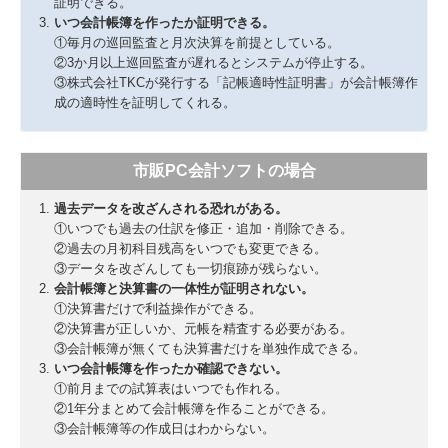
証明できる。
いつ会計帳簿を作ったか証明できる。
①毎月の巡回監査と月次決算を前提としている。
②3か月以上巡回監査が遅れるとシステムが停止する。
③株式会社TKCが発行する「記帳適時性証明書」が会計帳簿作
成の適時性を証明してくれる。
市販PC会計ソフトの場合
過去データを改ざんされる恐れがある。
①いつでも過去の仕訳を修正・追加・削除できる。
②過去の月初科目残高をいつでも変更できる。
③データを改ざんしても一切痕跡が残らない。
会計帳簿と決算書の一体性が証明されない。
①決算書だけで利益操作ができる。
②決算書が正しいか、元帳を精査する必要がある。
③会計帳簿が無くても決算書だけを単独作成できる。
いつ会計帳簿を作ったか確認できない。
①前月までの試算表はいつでも作れる。
②1年分まとめて会計帳簿を作ることができる。
③会計帳簿等の作成日はわからない。