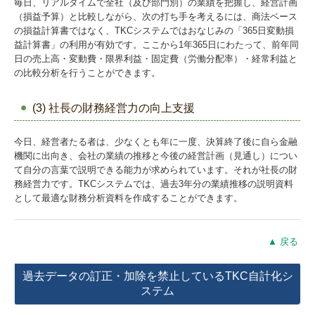
毎日、リアルタイムで全社（及び部門別）の業績を把握し、経営計画
（損益予算）と比較しながら、次の打ち手を考えるには、商法ベース
の損益計算書ではなく、TKCシステムではおなじみの「365日変動損
益計算書」の利用が有効です。ここから1年365日にわたって、前年同
日の売上高・変動費・限界利益・固定費（労働分配率）・経常利益と
の比較分析を行うことができます。
(3) 社長の財務経営力の向上支援
今日、経営者たる者は、少なくとも年に一度、決算終了後に自ら金融
機関に出向き、会社の業績の推移と今後の経営計画（見通し）につい
て自分の言葉で説明できる能力が求められています。それが社長の財
務経営力です。TKCシステムでは、過去3年分の業績推移の説明資料
として最適な財務分析資料を作成することができます。
▲ 戻る
過去データの訂正・加除を禁止しているTKC自計化シ
ステム