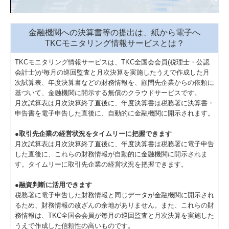
金融機関への決算書等の提出は、紙から電子へ
TKCモニタリング情報サービスとは？
TKCモニタリング情報サービスは、TKC全国会会員(税理士・公認
会計士)が毎月の巡回監査と月次決算を実施したうえで作成した月
次試算表、年度決算書などの財務情報を、顧問先企業からの依頼に
基づいて、金融機関に開示する無償のクラウドサービスです。
月次試算表は月次決算終了直後に、年度決算書は税務署に決算書・
申告書を電子申告した直後に、自動的に金融機関に開示されます。
●取引先企業の経営状況をタイムリーに把握できます
月次試算表は月次決算終了直後に、年度決算書は税務署に電子申告
した直後に、これらの財務情報が自動的に金融機関に開示されま
す。タイムリーに取引先企業の経営状況を把握できます。
●融資判断に活用できます
税務署に電子申告した財務情報と同じデータが金融機関に開示され
るため、財務情報の改ざんの余地がありません。また、これらの財
務情報は、TKC全国会会員が毎月の巡回監査と月次決算を実施した
うえで作成した信頼性の高いものです。