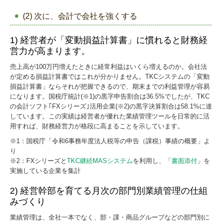
(2) 次に、会計で会社を強くする
1) 経営者が「変動損益計算書」に慣れると財務経
営力が高まります。
売上高が100万円増えたときに経常利益はいくら増えるのか。会社法
が定める損益計算書ではこれが分かりません。TKCシステムの「変動
損益計算書」ならそれが把握できるので、期末までの利益管理が容易
になります。国税庁統計(※1)の黒字申告割合は36.5%でしたが、TKC
の会計ソフト｢FXシリーズ｣活用企業(※2)の黒字決算割合は58.1%に達
しています。この実績は経営者が優れた業績管理ツールを日常的に活
用すれば、財務経営力が格段に高まることを示しています。
※1：国税庁「令和6事務年度法人税等の申告（課税）事績の概要」よ
り
※2：FXシリーズと
TKC継続MASシステム
を利用し、「
書面添付
」を
実施している企業を集計
2) 経営幹部を育てる月次の部門別業績管理の仕組
みづくり
業績管理は、全社一本でなく、部・課・商品グループなどの部門別に