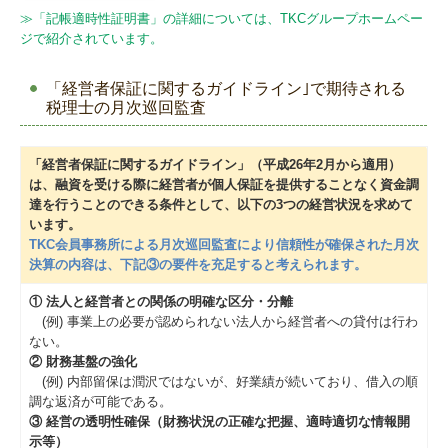
≫
「記帳適時性証明書」の詳細については、TKCグループホームペー
ジで紹介されています。
「経営者保証に関するガイドライン｣で期待される
税理士の月次巡回監査
「経営者保証に関するガイドライン」（平成26年2月から適用）
は、融資を受ける際に経営者が個人保証を提供することなく資金調
達を行うことのできる条件として、以下の3つの経営状況を求めて
います。
TKC会員事務所による月次巡回監査により信頼性が確保された月次
決算の内容は、下記③の要件を充足すると考えられます。
① 法人と経営者との関係の明確な区分・分離
(例) 事業上の必要が認められない法人から経営者への貸付は行わ
ない。
② 財務基盤の強化
(例) 内部留保は潤沢ではないが、好業績が続いており、借入の順
調な返済が可能である。
③ 経営の透明性確保（財務状況の正確な把握、適時適切な情報開
示等）