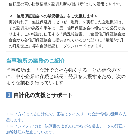
信頼度の高い財務情報を融資判断の“拠り所”として活用できます。
＜「信用保証協会への業況報告」をご支援します＞
実質無利子・無担保融資（ゼロゼロ融資）を実行した金融機関は、
その融資先の業況を半年に一度、信用保証協会へ報告する必要があ
ります。この報告に使用する「業況報告書」（全国信用保証協会連
合会から各信用保証協会に提供されているひな型）に「最近6ケ月
の月別売上」等を自動転記し、ダウンロードできます。
当事務所の業務のご紹介
当事務所は、「会計で会社を強くする」との信念の下
に、中小企業の存続と成長・発展を支援するため、次の
ような業務を行っています。
1
自計化の支援とサポート
ＴＫＣ方式による自計化で、正確でタイムリーな会計情報の活用を支
援します。
ＴＫＣシステムでは、決算書の改ざんにつながる過去データの訂正・
加除処理を禁止しています。