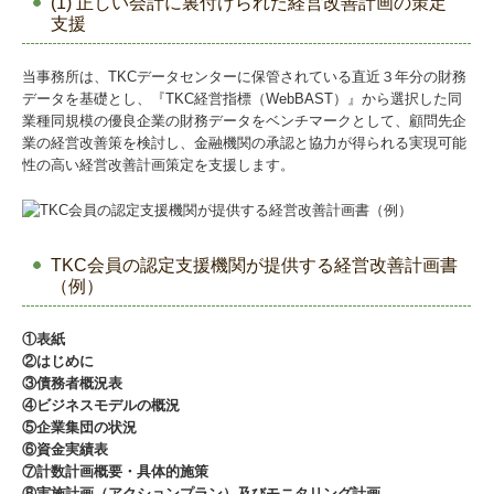
(1) 正しい会計に裏付けられた経営改善計画の策定
支援
当事務所は、TKCデータセンターに保管されている直近３年分の財務
データを基礎とし、『TKC経営指標（WebBAST）』から選択した同
業種同規模の優良企業の財務データをベンチマークとして、顧問先企
業の経営改善策を検討し、金融機関の承認と協力が得られる実現可能
性の高い経営改善計画策定を支援します。
TKC会員の認定支援機関が提供する経営改善計画書
（例）
①表紙
②はじめに
③債務者概況表
④ビジネスモデルの概況
⑤企業集団の状況
⑥資金実績表
⑦計数計画概要・具体的施策
⑧実施計画（アクションプラン）及びモニタリング計画