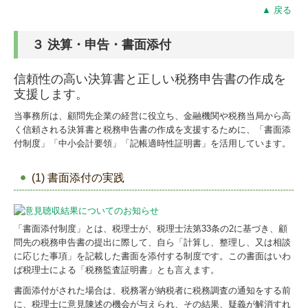
▲ 戻る
３ 決算・申告・書面添付
信頼性の高い決算書と正しい税務申告書の作成を
支援します。
当事務所は、顧問先企業の経営に役立ち、金融機関や税務当局から高
く信頼される決算書と税務申告書の作成を支援するために、「書面添
付制度」「中小会計要領」「記帳適時性証明書」を活用しています。
(1) 書面添付の実践
「書面添付制度」とは、税理士が、税理士法第33条の2に基づき、顧
問先の税務申告書の提出に際して、自ら「計算し、整理し、又は相談
に応じた事項」を記載した書面を添付する制度です。この書面はいわ
ば税理士による「税務監査証明書」とも言えます。
書面添付がされた場合は、税務署が納税者に税務調査の通知をする前
に、税理士に意見陳述の機会が与えられ、その結果、疑義が解消すれ