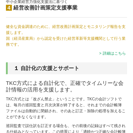
中小企業経営力強化支援法に基づく
4
経営改善計画策定支援事業
健全な資金調達のために、経営改善計画策定とモニタリング報告を支
援します。
国（経済産業局）から認定を受けた経営革新等支援機関として行う業
務です。
> 詳細はこちら
１
自計化の支援とサポート
TKC方式による自計化で、正確でタイムリーな会
計情報の活用を支援します。
TKC方式とは「改ざん禁止」ということです。TKCの会計ソフトで
は、毎月の巡回監査と月次決算が終了すると、それまでの会計帳簿
ファイルは自動的に閉鎖され、そのあと訂正・加除の処理を加えるこ
とができなくなります。
巡回監査で誤仕訳を訂正する場合も、その前後の記録はすべて残され
る仕組みとなっています。この措置により「適時かつ正確な会計帳簿