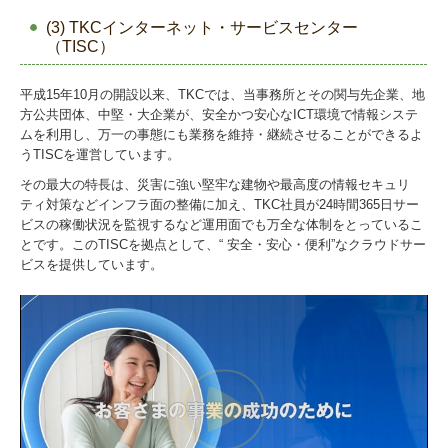
(3) TKCインターネット・サービスセンター
（TISC）
平成15年10月の開設以来、TKCでは、当事務所とその関与先企業、地
方公共団体、中堅・大企業が、安全かつ安心なICT環境で情報システ
ムを利用し、万一の事態にも業務を維持・継続させることができるよ
うTISCを運営しています。
その最大の特長は、災害に強い堅牢な建物や最高度の情報セキュリ
ティ対策などインフラ面の整備に加え、TKC社員が24時間365日サー
ビスの稼働状況を監視するなど運用面でも万全な体制をとっているこ
とです。このTISCを拠点として、“ 安全・安心・便利”なクラウドサー
ビスを提供しています。